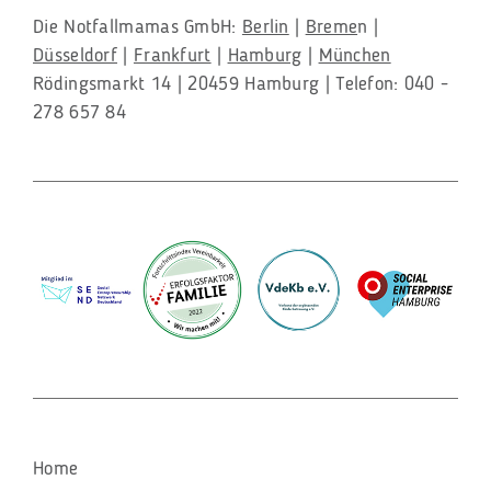
Die Notfallmamas GmbH:
Berlin
|
Breme
n |
Düsseldorf
|
Frankfurt
|
Hamburg
|
München
Rödingsmarkt 14 | 20459 Hamburg | Telefon: 040 -
278 657 84
Navigation
Home