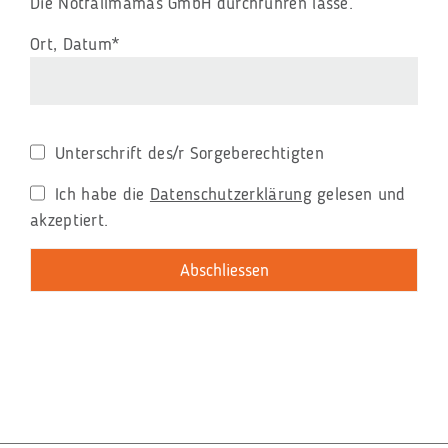
Die Notfallmamas GmbH durchführen lasse.
Pflichtfeld
Ort, Datum
*
Unterschrift des/r Sorgeberechtigten
Ich habe die
Datenschutzerklärung
gelesen und
akzeptiert.
Abschliessen