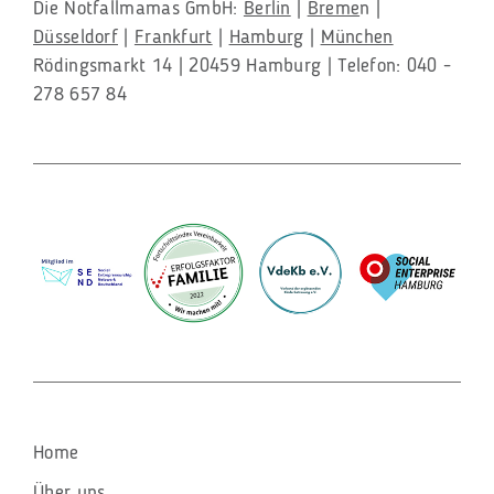
Die Notfallmamas GmbH:
Berlin
|
Breme
n |
Düsseldorf
|
Frankfurt
|
Hamburg
|
München
Rödingsmarkt 14 | 20459 Hamburg | Telefon: 040 -
278 657 84
Navigation
Home
überspringen
Über uns