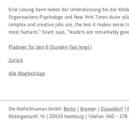
Eine Lösung kann neben der Unterstützung bei der Kind
Organisations-Psychologe und New York Times Autor pläd
complex and creative jobs are, the less it makes sense 
most humans,” Grant says, “leaders are remarkably good 
Pladoyer für den 6-Stunden-Tag (engl.)
Zurück
Alle Blogbeiträge
Die Notfallmamas GmbH:
Berlin
|
Breme
n |
Düsseldorf
|
Rödingsmarkt 14 | 20459 Hamburg | Telefon: 040 - 278